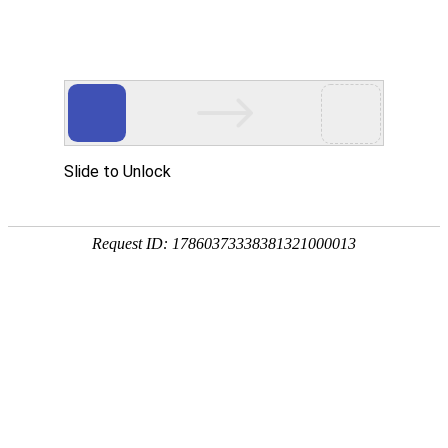


郑州赴约：海奥圣 & 百理王，用行动书写
大健康的 “实干答卷”！
发布日期：2026-03-24