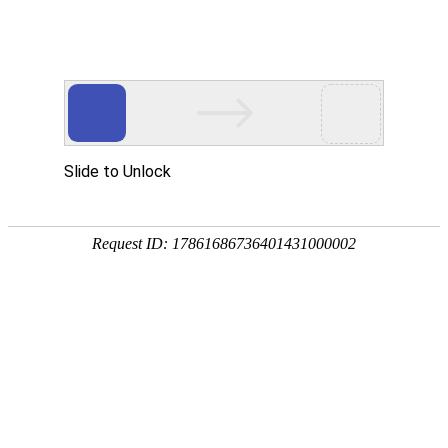


校企协同，共促发展｜武汉海奥圣、武汉百
理王陪同考察交流，助力菊苣产业创新升级
发布日期：2026-04-02