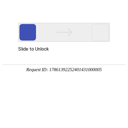


药食同源|种药食同源可以重建骨代谢平
衡！
发布日期：2026-04-22