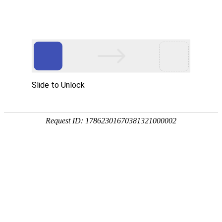


藤黄属植物新发现！为天然抗炎产品开发提
供科学支撑！
发布日期：2026-04-22