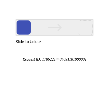


法规动态|关于西归多糖申报新食品原料被
受理
发布日期：2026-04-30