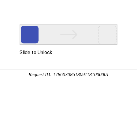
关于百理王
剂型与产品
生产与研发
OEM+
新
企业介绍
剂型类别
GMP生产
OEM+
重要新闻
联系我们
企业资质
产品中心
公司新闻
研发支持
企业文化
生产能力











