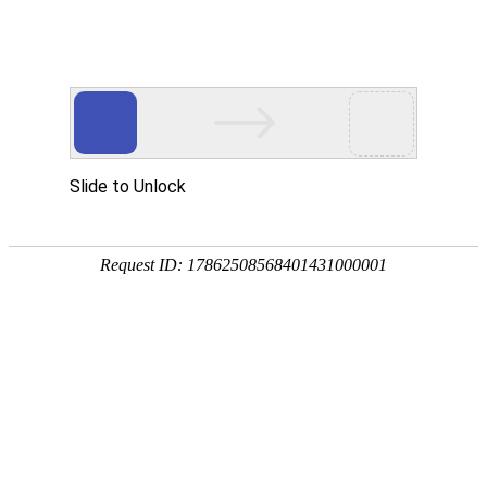


品控中心
发布日期：2022-07-12
企业率先在同行业中拥有先进的科学实验中心，主要体
现在保健食品与新资源食品的配方筛选，原料功效、配伍、
用量的有效性及安全性的保障；剂型的精选，试产可行性分